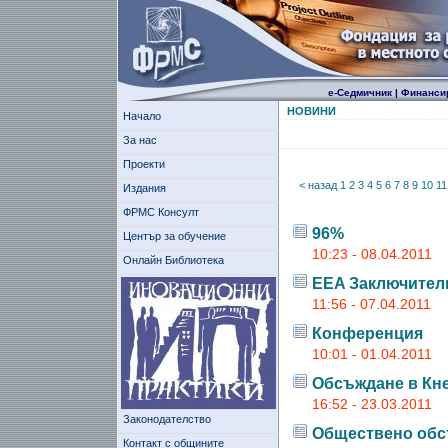
е-Седмичник
|
Финанси
НОВИНИ
Начало
За нас
Проекти
< назад
1
2
3
4
5
6
7
8
9
10
11
Издания
ФРМС Консулт
96%
Център за обучение
10:23 - 08.04.2011
Онлайн Библиотека
EEA Заключител
11:56 - 07.04.2011
Конференция
10:01 - 01.04.2011
Обсъждане в Кн
16:52 - 23.03.2011
Законодателство
Обществено обс
Контакт с общините