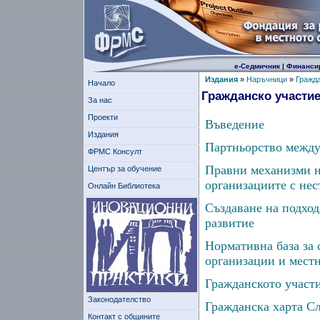
е-Седмичник
|
Финанси
Издания
»
Наръчници
»
Гражда
Начало
Гражданско участие
За нас
Проекти
Въведение
Издания
Партньорство между
ФРМС Консулт
Правни механизми н
Център за обучение
организациите с нес
Онлайн Библиотека
Създаване на подход
развитие
Нормативна база за
организации и местн
Гражданското участ
Законодателство
Гражданска харта С
Контакт с общините