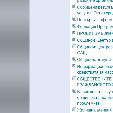
районите органи н
Обобщени резултат
услуги в Остин сре
Център за информа
Фондация Програм
ПРОЕКТ ВРЪЗКИ
Общински център з
Общински центрове
САЩ
Общинска комуник
Информационен об
средствата за мас
ОБЩЕСТВЕНИТЕ 
ГРАЖДАНСКОТО 
Възможности за уч
общинската полити
проблемите
Жилищна агенция н