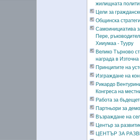
жилищната полити
Цели за гражданск
Общинска стратеги
Самоинициатива за
Пере, ръководител
Хииумаа - Тууру
Велико Търново ст
награда в Източна
Принципите на уст
Изграждане на ко
Рикардо Вентурини
Конгреса на местн
Работа за бъдещет
Партньори за дем
Възраждане на се
Център за развит
ЦЕНТЪР ЗА РАЗ