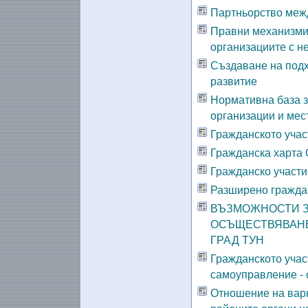
Партньорство межд
Правни механизми 
организациите с н
Създаване на подх
развитие
Нормативна база з
организации и мес
Гражданското учас
Гражданска харта 
Гражданско участи
Разширено гражда
ВЪЗМОЖНОСТИ З
ОСЪЩЕСТВЯВАНЕ
ГРАД ТУН
Гражданското участ
самоуправление - 
Отношение на вар