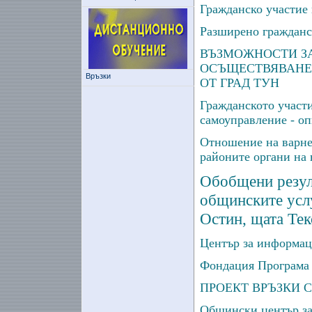
Гражданско участие
Разширено гражданс
ВЪЗМОЖНОСТИ ЗА
ОСЪЩЕСТВЯВАНЕ 
Връзки
ОТ ГРАД ТУН
Гражданското участи
самоуправление - оп
Отношение на варне
районите органи на 
Обобщени резул
общинските услу
Остин, щата Те
Център за информац
Фондация Програма
ПРОЕКТ ВРЪЗКИ 
Общински център за